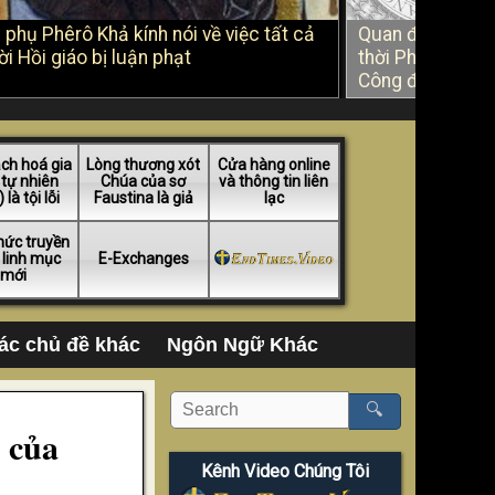
 phụ Phêrô Khả kính nói về việc tất cả
Quan điểm của 
i Hồi giáo bị luận phạt
thời Phản Cải cá
Công đồng Vatic
ch hoá gia
Lòng thương xót
Cửa hàng online
 tự nhiên
Chúa của sơ
và thông tin liên
 là tội lỗi
Faustina là giả
lạc
hức truyền
 linh mục
E-Exchanges
mới
ác chủ đề khác
Ngôn Ngữ Khác
🔍
 của
Kênh Video Chúng Tôi