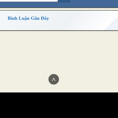
Bình Luận Gần Đây
^