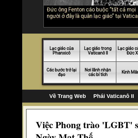
Đức ông Fenton cáo buộc “tất cả mọi
người ở đây là quân lạc giáo” tại Vatica
Lạc giáo của
Lạc giáo trong
Lạc giáo c
Phanxicô
Vaticanô II
Đức X
Các bước trở lại
Nơi lãnh nhận
Kinh Mâ
đạo
các bí tích
Về Trang Web
Phái Vaticanô II
Việc Phong trào 'LGBT' s
Ngày Mạt Thế