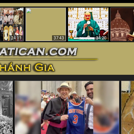
Tại sao Thánh lễ Mới
II là một tôn
Cảnh tượng kinh
Padre Pio: “
và Nghi thức Truyền
mới (Bằng
hoàng trong Hỏa
“đến và cai
chức Mới là không
trực quan)
ngục
Giáo hội
thành sự
24:11
37:43
34:20