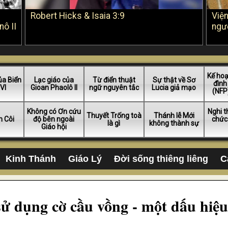
Robert Hicks & Isaia 3:9
Viện
nô II
ngườ
Kế hoạ
ủa Biển
Lạc giáo của
Từ điển thuật
Sự thật về Sơ
đình
VI
Gioan Phaolô II
ngữ nguyên tắc
Lucia giả mạo
(NFP)
Không có Ơn cứu
Nghi t
Thuyết Trống toà
Thánh lễ Mới
n Côi
độ bên ngoài
chức
là gì
không thành sự
Giáo hội
Kinh Thánh
Giáo Lý
Đời sống thiêng liêng
C
ử dụng cờ cầu vồng - một dấu hiệu