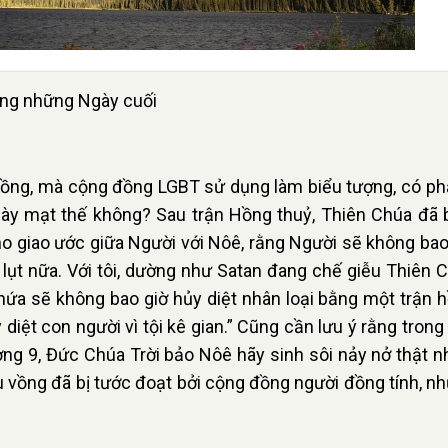
ong những Ngày cuối
 vồng, mà cộng đồng LGBT sử dụng làm biểu tượng, có phả
ày mạt thế không? Sau trận Hồng thuỷ, Thiên Chúa đã 
ho giao ước giữa Người với Nôê, rằng Người sẽ không bao
 lụt nữa. Với tôi, dường như Satan đang chế giễu Thiên 
 hứa sẽ không bao giờ hủy diệt nhân loại bằng một trận 
 diệt con người vì tội kê gian.” Cũng cần lưu ý rằng trong
ng 9, Đức Chúa Trời bảo Nôê hãy sinh sôi nảy nở thật n
u vồng đã bị tước đoạt bởi cộng đồng người đồng tính, n