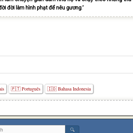
ửa đời đời làm hình phạt để nêu gương
.”
ais
🇵🇹 Português
🇮🇩 Bahasa Indonesia
🔍