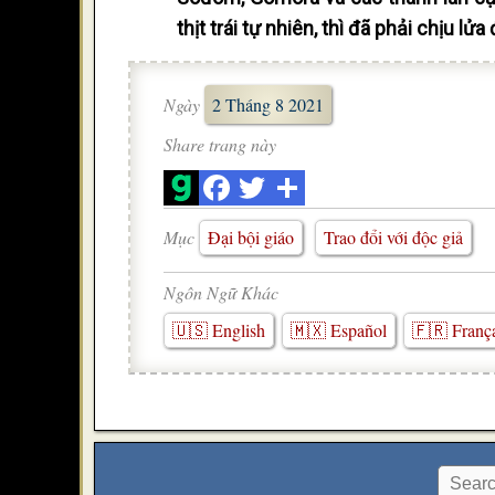
thịt trái tự nhiên, thì đã phải chịu l
Ngày
2 Tháng 8 2021
Share trang này
Mục
Đại bội giáo
Trao đổi với độc giả
Ngôn Ngữ Khác
🇺🇸 English
🇲🇽 Español
🇫🇷 Franç