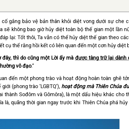
g cố gắng bảo vệ bản thân khỏi diệt vong dưới sự che 
a sẽ không bao giờ hủy diệt toàn bộ thế gian một lần n
p lại: Tốt thôi, Ta vẫn có thể hủy diệt thế gian theo các
t cụ thể rằng hồi kết có liên quan đến một cơn hủy diệt 
iờ đây, thì do cũng một Lời ấy mà
được tàng trữ lại dành 
 phường vô đạo
.”
uan đến một phong trào và hoạt động hoàn toàn ghê tở
 giới (phong trào 'LGBTQ'),
hoạt động mà Thiên Chúa đượ
hai thành Sođôm và Gômôra), là một dấu hiệu khác cho t
 là, quãng thời gian ngay trước khi Thiên Chúa phá hủy