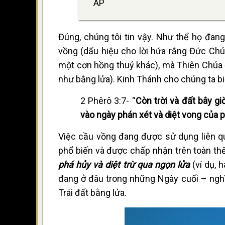
AP
Đúng, chúng tôi tin vậy. Như thể họ đan
vồng (dấu hiệu cho lời hứa rằng Đức Chú
một cơn hồng thuỷ khác), mà Thiên Chúa đá
như bằng lửa). Kinh Thánh cho chúng ta biế
2 Phêrô 3:7- “
Còn trời và đất bây g
vào ngày phán xét và diệt vong của
Việc cầu vồng đang được sử dụng liên q
phổ biến và được chấp nhận trên toàn thế
phá hủy và diệt trừ qua ngọn lửa
(ví dụ, 
đang ở đâu trong những Ngày cuối – nghĩa
Trái đất bằng lửa.