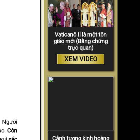
Vaticanô II là một tôn
giáo mới (Bằng chứng
trực quan)
XEM VIDEO
ì Người
ao.
Còn
Cảnh tượng kinh hoàng
vui xác