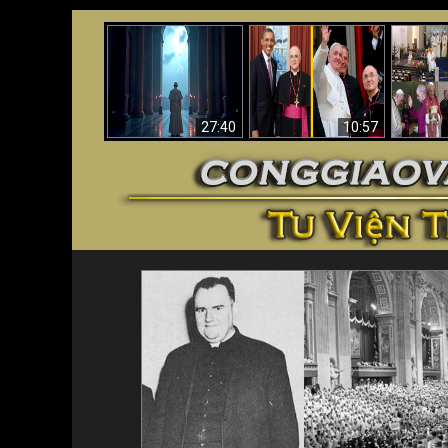
Về việc Phanxicô qua
Viganò nói Phanxicô
Vaticanô 
đời, việc đánh mất
là một “Giáo hoàng
giáo 
đức tin & bức tranh
không Công giáo”
chứng 
lớn hơn
(Phân tích)
27:40
10:57
<