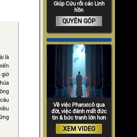
Giúp Cứu rỗi các Linh
hồn
QUYÊN GÓP
i là
biến
 giờ
Chúa
hồng
 câu
Về việc Phanxicô qua
hiều
đời, việc đánh mất đức
hững
tin & bức tranh lớn hơn
XEM VIDEO