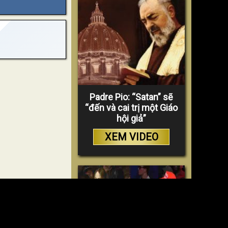
Padre Pio: “Satan” sẽ
“đến và cai trị một Giáo
hội giả”
XEM VIDEO