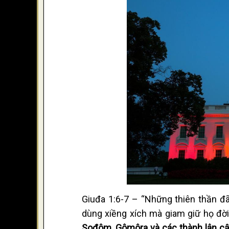
Giuđa 1:6-7 – “Những thiên thần đã
dùng xiềng xích mà giam giữ họ đời 
Sođôm, Gômôra và các thành lân cậ