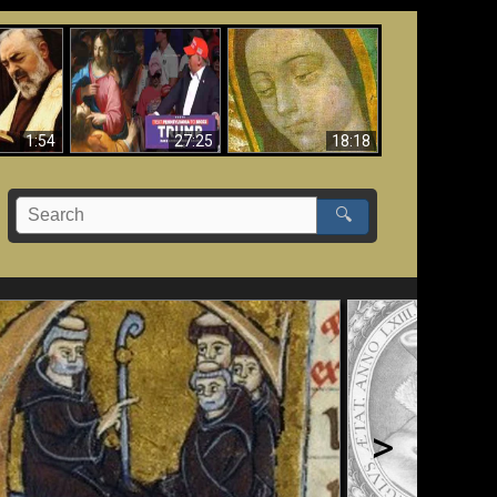
Tại sao Thiên Chúa
Satan” sẽ
cứu ông Trump - Dấu
Bức tranh Đức Mẹ
 trị một
hiệu Kinh thánh đáng
Guadalupe mầu
 giả”
báo động cho nước
nhiệm
Mỹ
1:54
27:25
18:18
🔍
>