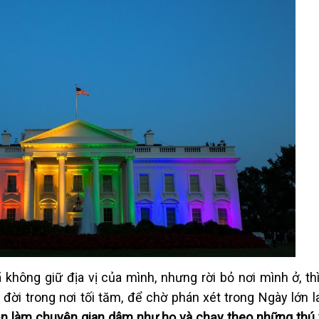
 không giữ địa vị của mình, nhưng rời bỏ nơi mình ở, th
đời trong nơi tối tăm, để chờ phán xét trong Ngày lớn l
n làm chuyện gian dâm như họ và chạy theo những thú 