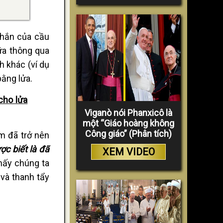
chắn của cầu
ữa thông qua
h khác (ví dụ
bằng lửa.
cho lửa
Viganò nói Phanxicô là
một “Giáo hoàng không
Công giáo” (Phân tích)
m đã trở nên
c biết là đã
XEM VIDEO
hấy chúng ta
 và thanh tẩy