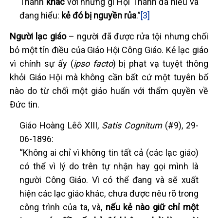
Thánh
khác
với những gì Hội Thánh đã hiểu và
đang hiểu:
kẻ đó bị nguyền rủa
.”
[3]
Người lạc giáo
– người đã được rửa tội nhưng chối
bỏ một tín điều của Giáo Hội Công Giáo. Kẻ lạc giáo
vì chính sự ấy (
ipso facto
) bị phạt vạ tuyệt thông
khỏi Giáo Hội mà không cần bất cứ một tuyên bố
nào do từ chối một giáo huấn với thẩm quyền về
Đức tin.
Giáo Hoàng Lêô XIII,
Satis Cognitum
(#9), 29-
06-1896:
“Không ai chỉ vì không tin tất cả (các lạc giáo)
có thể vì lý do trên tự nhận hay gọi mình là
người Công Giáo. Vì có thể đang và sẽ xuất
hiện các lạc giáo khác, chưa được nêu rõ trong
công trình của ta, và,
nếu kẻ nào giữ chỉ một