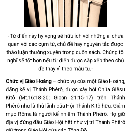
-Từ điển này hy vọng sẽ hữu ích với những ai chưa
quen với các cụm từ, chủ đề hay nguyên tắc được
thảo luận thường xuyên trong cuốn sách. Chúng tôi
nghĩ sẽ tốt hơn nếu từ điển được sắp xếp theo chủ
đề thay vì theo mẫu tự.-
Chức vị Giáo Hoàng
– chức vụ của một Giáo Hoàng,
đấng kế vị Thánh Phêrô, được xây bởi Chúa Giêsu
Kitô (Mt.16:18-20; Gioan 21:15-17) trên Thánh
Phêrô như là thủ lãnh của Hội Thánh Kitô hữu. Giám
mục Rôma là người kế nhiệm Thánh Phêrô. Họ giữ
địa vị đứng đầu Giáo Hội hệt như vị trí Thánh Phêrô
giữ trong Giáo Hội của các Tông Đồ.