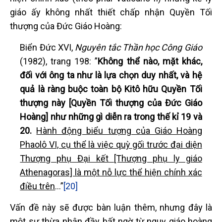
giáo ấy không nhất thiết chấp nhận Quyền Tối
thượng của Đức Giáo Hoàng:
Biển Đức XVI,
Nguyên tắc Thần học Công Giáo
(1982), trang 198: ”
Không thể nào, mặt khác,
đối với ông ta như là lựa chọn duy nhất, và hệ
quả là ràng buộc toàn bộ Kitô hữu Quyền Tối
thượng này [Quyền Tối thượng của Đức Giáo
Hoàng] như những gì diễn ra trong thế kỉ 19 và
20.
Hành động biểu tượng của Giáo Hoàng
Phaolô VI, cụ thể là việc quỳ gối trước đại diện
Thượng phụ Đại kết [Thượng phụ ly giáo
Athenagoras] là một nỗ lực thể hiện chính xác
điều trên
…”
[20]
Vấn đề này sẽ được bàn luận thêm, nhưng đây là
một sự thừa nhận đầy bất ngờ từ nguỵ giáo hoàng