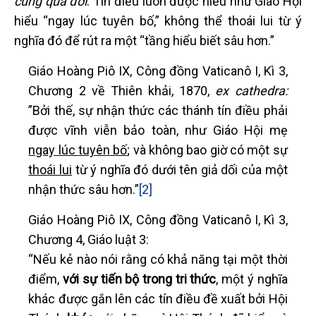
cùng qua đời
. Tín điều luôn được hiểu như Giáo Hội
hiểu “ngay lúc tuyên bố,” không thể thoái lui từ ý
nghĩa đó để rút ra một “tầng hiểu biết sâu hơn.”
Giáo Hoàng Piô IX, Công đồng Vaticanô I, Kì 3,
Chương 2 về Thiên khải, 1870,
ex cathedra:
”Bởi thế, sự nhận thức các thánh tín điều phải
được vĩnh viễn bảo toàn, như Giáo Hội mẹ
ngay lúc tuyên bố
; và không bao giờ có một sự
thoái lui
từ ý nghĩa đó dưới tên giả dối của một
nhận thức sâu hơn.”
[2]
Giáo Hoàng Piô IX, Công đồng Vaticanô I, Kì 3,
Chương 4, Giáo luật 3:
“Nếu kẻ nào nói rằng có khả năng tại một thời
điểm,
với sự tiến bộ trong tri thức
, một ý nghĩa
khác được gắn lên các tín điều đề xuất bởi Hội