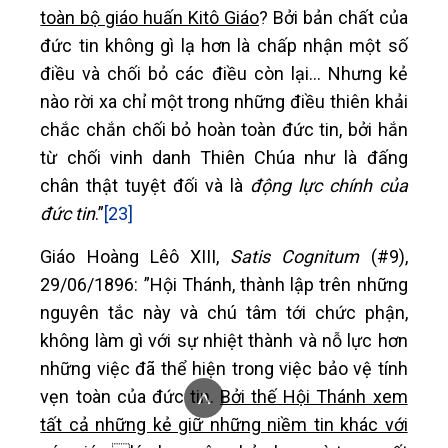
toàn bộ giáo huấn Kitô Giáo
? Bởi bản chất của
đức tin không gì lạ hơn là chấp nhận một số
điều và chối bỏ các điều còn lại… Nhưng kẻ
nào rời xa chỉ một trong những điều thiên khải
chắc chắn chối bỏ hoàn toàn đức tin, bởi hắn
từ chối vinh danh Thiên Chúa như là đấng
chân thật tuyệt đối và là
động lực chính của
đức tin
.”
[23]
Giáo Hoàng Lêô XIII,
Satis Cognitum
(#9),
29/06/1896: ”Hội Thánh, thành lập trên những
nguyên tắc này và chú tâm tới chức phận,
không làm gì với sự nhiệt thành và nỗ lực hơn
những việc đã thể hiện trong việc bảo vệ tính
^
vẹn toàn của đức tin.
Bởi thế Hội Thánh xem
tất cả những kẻ giữ những niềm tin khác với