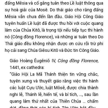
đấng Mêsia và cố gắng tuân theo Lề luật thông qua
sự hoà giải của Mosê. Do thái giáo cho rằng đấng
Mêsia vẫn chưa đến lần đầu. Giáo Hội Công Giáo
tuyên huấn Lề luật đã được thu hồi với cuộc quang
lâm của Chúa Kitô, là trọng tội nếu tiếp tục thi hành
nó (Công đồng Florence), và những ai tuân theo Do
Thái giáo đều không nhận được ơn cứu rỗi trừ phi
họ cải sang Chúa Giêsu Kitô và Đức tin Công Giáo.
Giáo Hoàng Êugêniô IV,
Công đồng Florence
,
1441, ex cathedra:
“Giáo Hội La Mã Thánh thiện tin vững chắc,
tuyên xưng và thuyết giáo rằng việc thi hành
các luật Cựu Ước, luật Môsê, được chia thành
nghi lễ, Thánh lễ, hiến tế, và bí tích, …, sau lần
quang lâm thứ nhất của Thiên Chúa … chấm
dứt, đồng thời các bí tích Tân Ước bắt đầu…