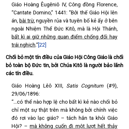
Giáo Hoàng Êugêniô IV, Công đồng Florence,
“Cantate Domino,” 1441: ”Bởi thế Giáo Hội lên
án,
bài trừ
, nguyền rủa và tuyên bố kẻ ấy ở bên
ngoài Nhiệm Thể Đức Kitô, mà là Hội Thánh,
bất kì ai giữ những quan điểm chống đối hay
trái nghịch
.”
[22]
Chối bỏ một tín điều của Giáo Hội Công Giáo là chối
bỏ toàn bộ Đức tin, bởi Chúa Kitô là người bảo lãnh
các tín điều.
Giáo Hoàng Lêô XIII,
Satis Cognitum
(#9),
29/06/1896:
“…có thể nào hợp lệ cho bất kì kẻ nào chối bỏ
chỉ một sự thật trên mà không bởi chính việc
đó rơi vào lạc giáo? – tách hắn ta khỏi Giáo
Hội? –
mà không cuốn đi một lượt hết thảy