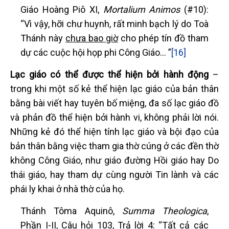
Giáo Hoàng Piô XI,
Mortalium Animos
(#10):
“Vì vậy, hỡi chư huynh, rất minh bạch lý do Toà
Thánh này
chưa bao giờ
cho phép tín đồ tham
dự các cuộc hội họp phi Công Giáo… ”
[16]
Lạc giáo có thể được thể hiện bởi hành động
–
trong khi một số kẻ thể hiện lạc giáo của bản thân
bằng bài viết hay tuyên bố miệng, đa số lạc giáo đồ
và phản đồ thể hiện bởi hành vi, không phải lời nói.
Những kẻ đó thể hiện tính lạc giáo và bội đạo của
bản thân bằng việc tham gia thờ cúng ở các đền thờ
không Công Giáo, như giáo đường Hồi giáo hay Do
thái giáo, hay tham dự cùng người Tin lành và các
phái ly khai ở nhà thờ của họ.
Thánh Tôma Aquinô,
Summa Theologica
,
Phần I-II, Câu hỏi 103, Trả lời 4: “Tất cả các