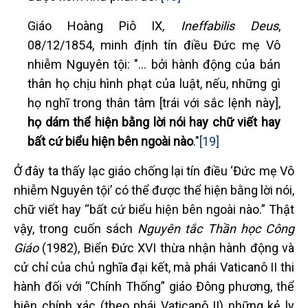
Giáo Hoàng Piô IX
, Ineffabilis Deus
,
08/12/1854, minh định tín điều Đức mẹ Vô
nhiễm Nguyên tội: "… bởi hành động của bản
thân họ chịu hình phạt của luật, nếu, những gì
họ nghĩ trong thân tâm [trái với sắc lệnh này],
họ dám thể hiện bằng lời nói hay chữ viết hay
bất cứ biểu hiện bên ngoài nào
."
[19]
Ở đây ta thấy lạc giáo chống lại tín điều ‘Đức mẹ Vô
nhiễm Nguyên tội’ có thể được thể hiện bằng lời nói,
chữ viết hay “bất cứ biểu hiện bên ngoài nào.” Thật
vậy, trong cuốn sách
Nguyên tắc Thần học Công
Giáo
(1982), Biển Đức XVI thừa nhận hành động và
cử chỉ của chủ nghĩa đại kết, mà phái Vaticanô II thi
hành đối với “Chính Thống” giáo Đông phương, thể
hiện chính xác (theo phái Vaticanô II) những kẻ ly