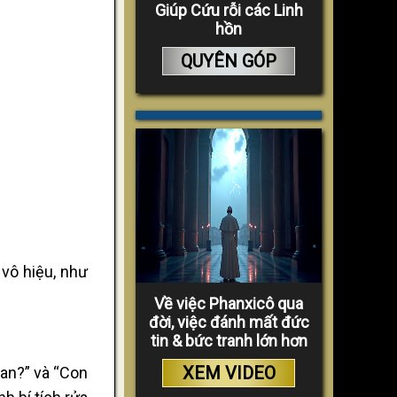
Giúp Cứu rỗi các Linh
hồn
QUYÊN GÓP
vô hiệu, như
Về việc Phanxicô qua
đời, việc đánh mất đức
tin & bức tranh lớn hơn
XEM VIDEO
tan?” và “Con