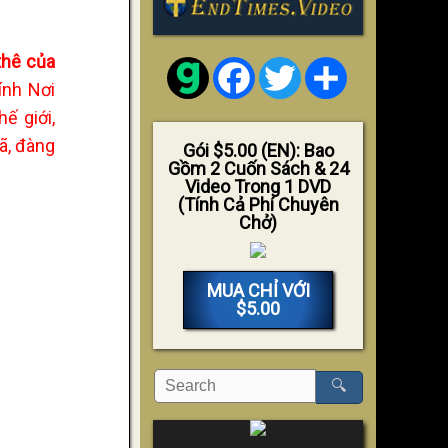
thê của
Facebook
Twitter
Share
ính Nơi
ế giới,
ã, đàng
Gói $5.00 (EN): Bao
Gồm 2 Cuốn Sách & 24
Video Trong 1 DVD
(Tính Cả Phí Chuyên
Chở)
MUA CHỈ VỚI
$5.00
🔍