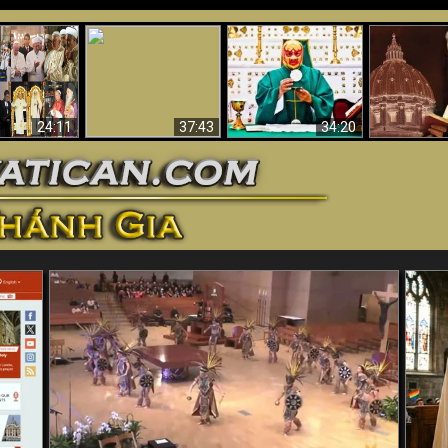
Tại sao Thánh lễ Mới
II là một tôn
Cảnh tượng kinh
Padre Pio: “
và Nghi thức Truyền
mới (Bằng
hoàng trong Hỏa
“đến và cai
chức Mới là không
trực quan)
ngục
Giáo hội
thành sự
24:11
37:43
34:20