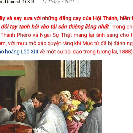
rô Dimond, O.S.B.
14 Tháng 3 2021
ầy và say sưa với những đắng cay của Hội Thánh, hiền 
ôi tay tanh hôi vào tài sản thiêng liêng nhất
. Trong ch
Thánh Phêrô và Ngai Sự Thật mang lại ánh sáng cho th
ởm, với mưu mô xảo quyệt rằng khi Mục tử đã bị đánh ng
iáo hoàng Lêô XIII
về một sự bội đạo trong tương lai, 1888)