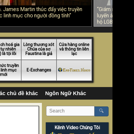
. James Martin thúc đẩy việc truyền
“Giám mục Mexic
 linh mục cho người đồng tính”
luyến ái không ph
hộ LGBT
ch hoá gia
Lòng thương xót
Cửa hàng online
 tự nhiên
Chúa của sơ
và thông tin liên
 là tội lỗi
Faustina là giả
lạc
hức truyền
 linh mục
E-Exchanges
mới
ác chủ đề khác
Ngôn Ngữ Khác
🔍
Kênh Video Chúng Tôi