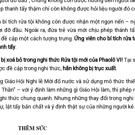
người đỡ đầu”; chúng không còn được hướng đến người lãn
ép thanh tẩy thậm chí còn không được hỏi liệu người đó c
h bí tích rửa tội không còn được nhận một ngọn nến – n
 đỡ đầu. Ngoài ra, đứa trẻ vừa mới chịu phép thánh t
c đề cập một cách tượng trưng.
Ứng viên cho bí tích rửa 
anh tẩy
.
 bị xoá bỏ trong nghi thức Rửa tội mới của Phaolô VI!
Tại s
ợc đề cập trong nghi thức,
hắn không bị trục xuất
.
rong Giáo Hội Nghi lễ Mới đổ nước và sử dụng mô thức thi
Thần” – với ý định làm những gì Giáo Hội làm, thì phép r
ghi thức chung quanh. Nhưng những thay đổi trong nghi 
, lật tẩy bản chất và ý định thật sự của những người kẻ
THÊM SỨC