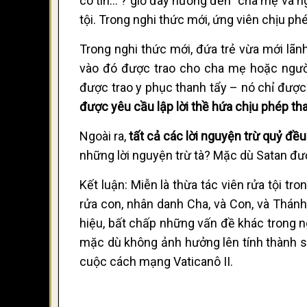
có tin... ? giờ đây hướng đến “cha mẹ và 
tội. Trong nghi thức mới, ứng viên chịu ph
Trong nghi thức mới, đứa trẻ vừa mới lãn
vào đó được trao cho cha mẹ hoặc người
được trao y phục thanh tẩy – nó chỉ đượ
được yêu cầu lập lời thề hứa chịu phép th
Ngoài ra,
tất cả các lời nguyện trừ quỷ đều
những lời nguyện trừ tà? Mặc dù Satan đư
Kết luận: Miễn là thừa tác viên rửa tội t
rửa con, nhân danh Cha, và Con, và Thánh 
hiệu, bất chấp những vấn đề khác trong n
mặc dù không ảnh hưởng lên tính thành sự
cuộc cách mạng Vaticanô II.