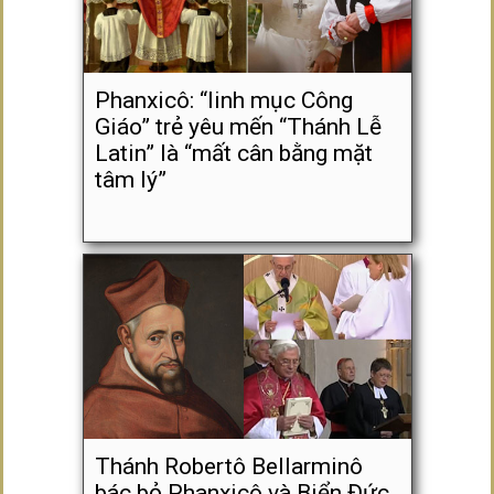
Phanxicô: “linh mục Công
Giáo” trẻ yêu mến “Thánh Lễ
Latin” là “mất cân bằng mặt
tâm lý”
Thánh Robertô Bellarminô
bác bỏ Phanxicô và Biển Đức