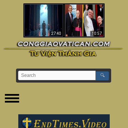
Về việc Phanxicô qua
Viganò nói Phanxicô
đời, việc đánh mất
là một “Giáo hoàng
đức tin & bức tranh
không Công giáo”
lớn hơn
(Phân tích)
27:40
10:57
🔍