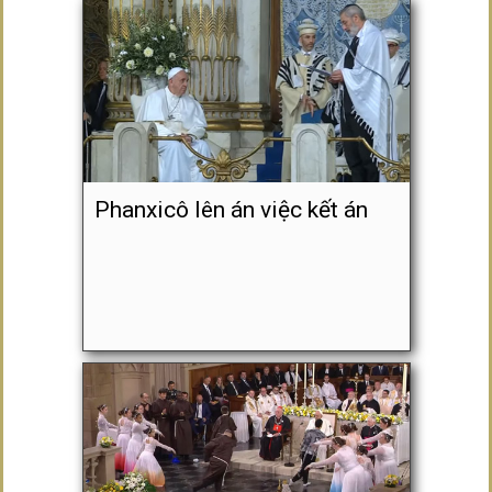
Phanxicô lên án việc kết án