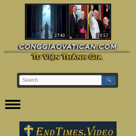
Về việc Phanxicô qua
Viganò nói Phanxicô
đời, việc đánh mất
là một “Giáo hoàng
đức tin & bức tranh
không Công giáo”
lớn hơn
(Phân tích)
27:40
10:57
🔍