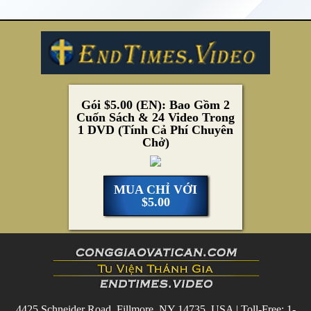
Gói $5.00 (EN): Bao Gồm 2
Cuốn Sách & 24 Video Trong
1 DVD (Tính Cả Phí Chuyên
Chở)
MUA CHỈ VỚI
$5.00
4425 Schneider Road, Fillmore, NY 14735, USA | Toll-Free: 1-