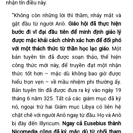
nhận tín điều này.
“Không còn những lời thì thầm, nháy mắt và
gật đầu từ người Ariô.
Giáo hội đã thực hiện
bước đi vĩ đại đầu tiên để minh định giáo lý
được mặc khải cách chính xác hơn để đối phó
với một thách thức từ thần học lạc giáo
. Một
bản tuyên tín đã được soạn thảo, thể hiện
công thức mới này, để truyền đạt một nhận
thức tốt hơn – mặc dù không bao giờ được
hiểu trọn vẹn – về mầu nhiệm phi thường ấy.
Bản tuyên tín đã được đưa ra ký vào ngày 19
tháng 6 năm 325. Tất cả các giám mục đã ký
nó, ngoại trừ hai Giám mục Libya có liên hệ
chặt chẽ với người Ariô ngay từ đầu. Họ và Ariô
bị đày đến Illyricum.
Ngay cả Eusebius thành
Nicomedia cũng đã ký,
mặc dù từ chối tham