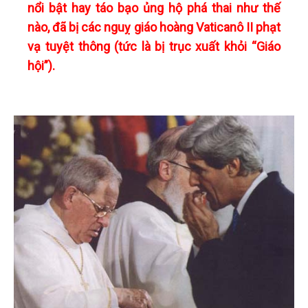
nổi bật hay táo bạo ủng hộ phá thai như thế
nào, đã bị các nguỵ giáo hoàng Vaticanô II phạt
vạ tuyệt thông (tức là bị trục xuất khỏi “Giáo
hội”).