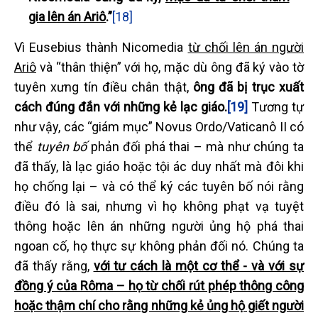
gia lên án Ariô
.”
[18]
Vì Eusebius thành Nicomedia
từ chối lên án người
Ariô
và “thân thiện” với họ, mặc dù ông đã ký vào tờ
tuyên xưng tín điều chân thật,
ông đã bị trục xuất
cách đúng đắn với những kẻ lạc giáo.
[19]
Tương tự
như vậy, các “giám mục” Novus Ordo/Vaticanô II có
thể
tuyên bố
phản đối phá thai – mà như chúng ta
đã thấy, là lạc giáo hoặc tội ác duy nhất mà đôi khi
họ chống lại – và có thể ký các tuyên bố nói rằng
điều đó là sai, nhưng vì họ không phạt vạ tuyệt
thông hoặc lên án những người ủng hộ phá thai
ngoan cố, họ thực sự không phản đối nó. Chúng ta
đã thấy rằng,
với tư cách là một cơ thể - và với sự
đồng ý của Rôma – họ từ chối rút phép thông công
hoặc thậm chí cho rằng những kẻ ủng hộ giết người