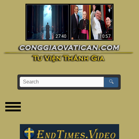
Về việc Phanxicô qua
Viganò nói Phanxicô
đời, việc đánh mất
là một “Giáo hoàng
đức tin & bức tranh
không Công giáo”
lớn hơn
(Phân tích)
27:40
10:57
🔍