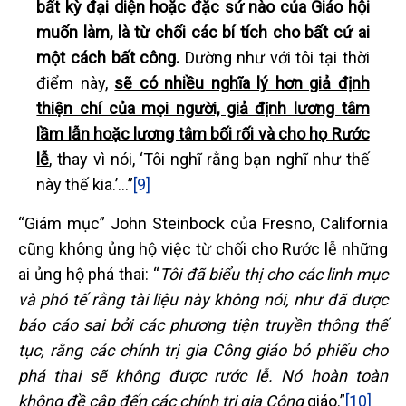
bất kỳ đại diện hoặc đặc sứ nào của Giáo hội
muốn làm, là từ chối các bí tích cho bất cứ ai
một cách bất công.
Dường như với tôi tại thời
điểm này,
sẽ có nhiều nghĩa lý hơn giả định
thiện chí của mọi người, giả định lương tâm
lầm lẫn hoặc lương tâm bối rối và cho họ Rước
lễ
, thay vì nói, ‘Tôi nghĩ rằng bạn nghĩ như thế
này thế kia.’…”
[9]
“Giám mục” John Steinbock của Fresno, California
cũng không ủng hộ việc từ chối cho Rước lễ những
ai ủng hộ phá thai: “
Tôi đã biểu thị cho các linh mục
và phó tế rằng tài liệu này không nói, như đã được
báo cáo sai bởi các phương tiện truyền thông thế
tục, rằng các chính trị gia Công giáo bỏ phiếu cho
phá thai sẽ không được rước lễ. Nó hoàn toàn
không đề cập đến các chính trị gia Công
giáo.”
[10]