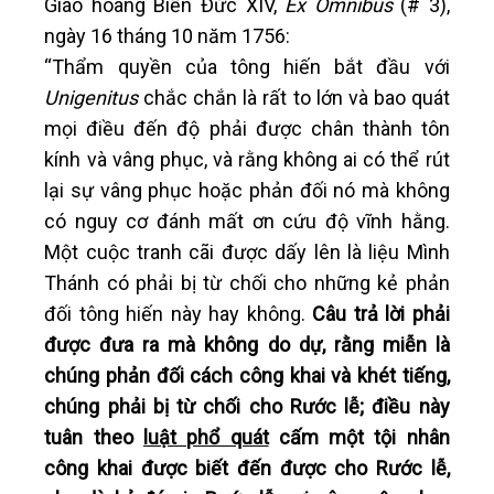
Giáo hoàng Biển Đức XIV,
Ex Omnibus
(# 3),
ngày 16 tháng 10 năm 1756:
“Thẩm quyền của tông hiến bắt đầu với
Unigenitus
chắc chắn là rất to lớn và bao quát
mọi điều đến độ phải được chân thành tôn
kính và vâng phục, và rằng không ai có thể rút
lại sự vâng phục hoặc phản đối nó mà không
có nguy cơ đánh mất ơn cứu độ vĩnh hằng.
Một cuộc tranh cãi được dấy lên là liệu Mình
Thánh có phải bị từ chối cho những kẻ phản
đối tông hiến này hay không.
Câu trả lời phải
được đưa ra mà không do dự, rằng miễn là
chúng phản đối cách công khai và khét tiếng,
chúng phải bị từ chối cho Rước lễ; điều này
tuân theo
luật phổ quát
cấm một tội nhân
công khai được biết đến được cho Rước lễ,