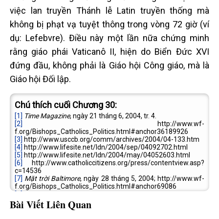
việc lan truyền Thánh lễ Latin truyền thống mà
không bị phạt vạ tuyệt thông trong vòng 72 giờ (ví
dụ: Lefebvre). Điều này một lần nữa chứng minh
rằng giáo phái Vaticanô II, hiện do Biển Đức XVI
đứng đầu, không phải là Giáo hội Công giáo, mà là
Giáo hội Đối lập.
Chú thích cuối Chương 30:
[1]
Time Magazine
, ngày 21 tháng 6, 2004, tr. 4.
[2]
http://www.wf-
f.org/Bishops_Catholics_Politics.html#anchor36189926
[3]
http://www.usccb.org/comm/archives/2004/04-133.htm
[4]
http://www.lifesite.net/ldn/2004/sep/04092702.html
[5]
http://www.lifesite.net/ldn/2004/may/04052603.html
[6]
http://www.catholiccitizens.org/press/contentview.asp?
c=14536
[7]
Mặt trời Baltimore
, ngày 28 tháng 5, 2004; http://www.wf-
f.org/Bishops_Catholics_Politics.html#anchor69086
[8]
Bài Viết Liên Quan
http://www.pittsburgpostgazette.com/pg/04147/322065.stm
[9]
http://www.wf-
f.org/Bishops_Catholics_Politics.html#anchor932576