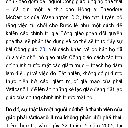
chủ - bao gồm cả “người Công giáo” ủng hộ phá thai
– đã gửi một lá thư cho Hồng y Theodore
McCarrick của Washington, D.C., táo tợn tuyên bố
rằng việc từ chối cho Rước lễ như một cách để
khiến các chính trị gia Công giáo phản đối quyền
phá thai sẽ phản tác dụng và có thể sẽ thúc đẩy sự
bài Công giáo.
[20]
Nói cách khác, về cơ bản họ đã
đưa việc chối bỏ giáo huấn Công giáo cách táo tợn
chình ình trước mặt các giám mục – thách họ dám
làm điều gì về việc đó. Tất nhiên, không có gì được
thực hiện bởi các “giám mục” giả mạo của phái
Vaticanô II để lên án những kẻ lạc giáo đang đặt lạc
giáo của chúng chình ình trước mặt họ.
Do đó, sự thật là một người có thể là thành viên của
giáo phái Vaticanô II mà không phản đối phá thai.
Trên thực tế, vào ngày 22 tháng 6 năm 2006, tại