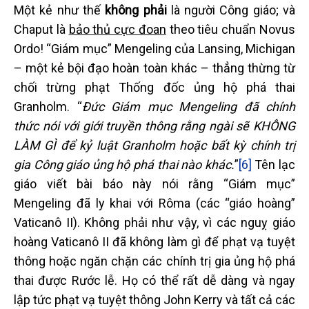
Một kẻ như thế
không phải
là người Công giáo; và
Chaput là
bảo thủ cực đoan
theo tiêu chuẩn Novus
Ordo! “Giám mục” Mengeling của Lansing, Michigan
– một kẻ bội đạo hoàn toàn khác – thẳng thừng từ
chối trừng phạt Thống đốc ủng hộ phá thai
Granholm. “
Đức Giám mục Mengeling đã chính
thức nói với giới truyền thông rằng ngài sẽ KHÔNG
LÀM GÌ để kỷ luật Granholm hoặc bất kỳ chính trị
gia Công giáo ủng hộ phá thai nào khác.
”
[6]
Tên lạc
giáo viết bài báo này nói rằng “Giám mục”
Mengeling đã ly khai với Rôma (các “giáo hoàng”
Vaticanô II). Không phải như vậy, vì các nguỵ giáo
hoàng Vaticanô II đã không làm gì để phạt vạ tuyệt
thông hoặc ngăn chặn các chính trị gia ủng hộ phá
thai được Rước lễ. Họ có thể rất dễ dàng và ngay
lập tức phạt vạ tuyệt thông John Kerry và tất cả các