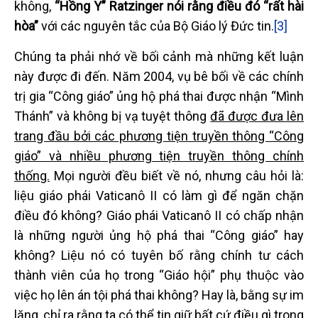
không,
“Hồng Y” Ratzinger nói rằng điều đó “rất hài
hòa”
với các nguyên tắc của Bộ Giáo lý Đức tin.
[3]
Chúng ta phải nhớ về bối cảnh mà những kết luận
này được đi đến. Năm 2004, vụ bê bối về các chính
trị gia “Công giáo” ủng hộ phá thai được nhận “Mình
Thánh” và không bị vạ tuyệt thông
đã được đưa lên
trang đầu bởi các phương tiện truyền thông “Công
giáo” và nhiều phương tiện truyền thông chính
thống.
Mọi người đều biết về nó, nhưng câu hỏi là:
liệu giáo phái Vaticanô II có làm gì để ngăn chặn
điều đó không? Giáo phái Vaticanô II có chấp nhận
là những người ủng hộ phá thai “Công giáo” hay
không? Liệu nó có tuyên bố rằng chính tư cách
thành viên của họ trong “Giáo hội” phụ thuộc vào
việc họ lên án tội phá thai không? Hay là, bằng sự im
lặng, chỉ ra rằng ta có thể tin giữ bất cứ điều gì trong