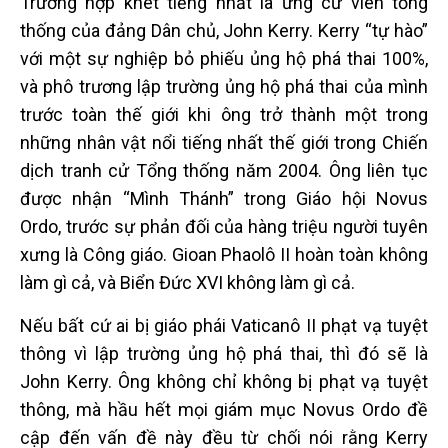
Trường hợp khét tiếng nhất là ứng cử viên tổng
thống của đảng Dân chủ, John Kerry. Kerry “tự hào”
với một sự nghiệp bỏ phiếu ủng hộ phá thai 100%,
và phô trương lập trường ủng hộ phá thai của mình
trước toàn thế giới khi ông trở thành một trong
những nhân vật nổi tiếng nhất thế giới trong Chiến
dịch tranh cử Tổng thống năm 2004. Ông liên tục
được nhận “Mình Thánh” trong Giáo hội Novus
Ordo, trước sự phản đối của hàng triệu người tuyên
xưng là Công giáo. Gioan Phaolô II hoàn toàn không
làm gì cả, và Biển Đức XVI không làm gì cả.
Nếu bất cứ ai bị giáo phái Vaticanô II phạt vạ tuyệt
thông vì lập trường ủng hộ phá thai, thì đó sẽ là
John Kerry. Ông không chỉ không bị phạt vạ tuyệt
thông, mà hầu hết mọi giám mục Novus Ordo đề
cập đến vấn đề này đều từ chối nói rằng Kerry