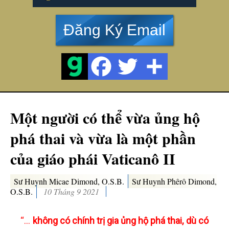
Đăng Ký Email
Một người có thể vừa ủng hộ
phá thai và vừa là một phần
của giáo phái Vaticanô II
Sư Huynh Micae Dimond, O.S.B.
Sư Huynh Phêrô Dimond,
O.S.B.
10 Tháng 9 2021
“…
không có chính trị gia ủng hộ phá thai, dù có