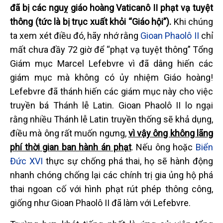
đã bị các nguỵ giáo hoàng Vaticanô II phạt vạ tuyệt
thông (tức là bị trục xuất khỏi “Giáo hội”).
Khi chúng
ta xem xét điều đó, hãy nhớ rằng
Gioan Phaolô II
chỉ
mất chưa đầy 72 giờ để “phạt vạ tuyệt thông” Tổng
Giám mục Marcel Lefebvre vì đã dâng hiến các
giám mục mà không có ủy nhiệm Giáo hoàng!
Lefebvre đã thánh hiến các giám mục này cho việc
truyền bá Thánh lễ Latin. Gioan Phaolô II lo ngại
rằng nhiều Thánh lễ Latin truyền thống sẽ khả dụng,
điều mà ông rất muốn ngưng,
vì vậy ông không lãng
phí thời gian ban hành án phạt
. Nếu ông hoặc
Biển
Đức XVI
thực sự chống phá thai, họ sẽ hành động
nhanh chóng chống lại các chính trị gia ủng hộ phá
thai ngoan cố với hình phạt rút phép thông công,
giống như Gioan Phaolô II đã làm với Lefebvre.