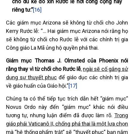
cho dù kẻ đó xin Rước lễ nơi công cộng hay
riêng tư.”
[16]
Các giám mục Arizona sẽ không từ chối cho John
Kerry Rước lễ: “… Hai giám mục Arizona nói rằng họ
sẽ không từ chối cho Rước lễ với các chính trị gia
Công giáo La Mã ủng hộ quyền phá thai.
Giám mục Thomas J. Olmsted của Phoenix nói
rằng thay vì từ chối cho Rước lễ
,
ngài sẽ cố gắng sử
dụng sự thuyết phục
để giáo dục các chính trị gia
về giáo huấn của Giáo hội.”
[17]
Chúng ta có thể tiếp tục trích dẫn hết “giám mục”
Novus Ordo này đến “giám mục” khác nói điều
tương tự, nhưng luận điểm đã được làm rõ.
Trong
giáo phái Vaticanô II, chống phá thai là một lựa chọn
mà “hệ thống phẩm trật” sẽ “thuyết phục” bạn nắm