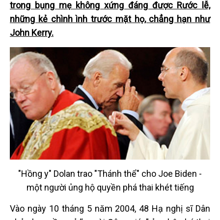
trong bụng mẹ không xứng đáng được Rước lễ,
những kẻ chình ình trước mặt họ, chẳng hạn như
John Kerry.
"Hồng y" Dolan trao "Thánh thể" cho Joe Biden -
một người ủng hộ quyền phá thai khét tiếng
Vào ngày 10 tháng 5 năm 2004, 48 Hạ nghị sĩ Dân