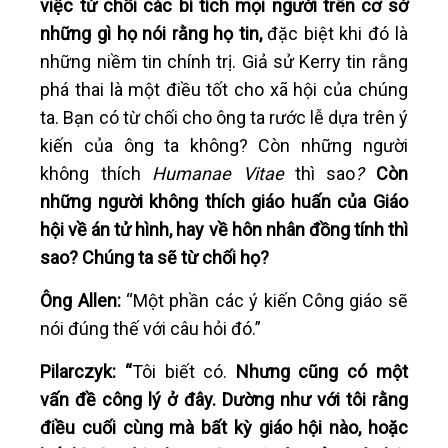
việc từ chối các bí tích mọi người trên cơ sở
những gì họ nói rằng họ tin,
đặc biệt khi đó là
những niềm tin chính trị. Giả sử Kerry tin rằng
phá thai là một điều tốt cho xã hội của chúng
ta. Bạn có từ chối cho ông ta rước lễ dựa trên ý
kiến của ông ta không? Còn những người
không thích
Humanae Vitae
thì sao
?
Còn
những người không thích giáo huấn của Giáo
hội về án tử hình, hay về hôn nhân đồng tính thì
sao? Chúng ta sẽ từ chối họ?
Ông Allen:
“Một phần các ý kiến Công giáo sẽ
nói đúng thế với câu hỏi đó.”
Pilarczyk: “
Tôi biết có.
Nhưng cũng có một
vấn đề công lý ở đây. Dường như với tôi rằng
điều cuối cùng mà bất kỳ giáo hội nào, hoặc