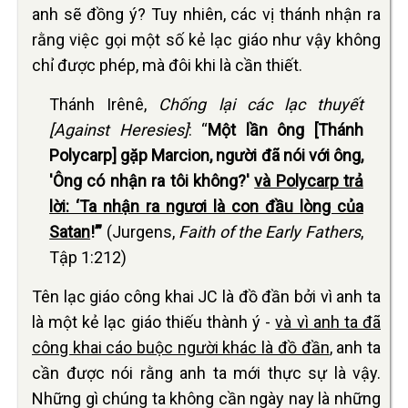
anh sẽ đồng ý? Tuy nhiên, các vị thánh nhận ra
rằng việc gọi một số kẻ lạc giáo như vậy không
chỉ được phép, mà đôi khi là cần thiết.
Thánh Irênê,
Chống lại các lạc thuyết
[Against Heresies]
: “
Một lần ông [Thánh
Polycarp] gặp Marcion, người đã nói với ông,
'Ông có nhận ra tôi không?'
và Polycarp trả
lời: ‘Ta nhận ra ngươi là con đầu lòng của
Satan
!’”
(Jurgens,
Faith of the Early Fathers
,
Tập 1:212)
Tên lạc giáo công khai JC là đồ đần bởi vì anh ta
là một kẻ lạc giáo thiếu thành ý -
và vì anh ta đã
công khai cáo buộc người khác là đồ đần
, anh ta
cần được nói rằng anh ta mới thực sự là vậy.
Những gì chúng ta không cần ngày nay là những