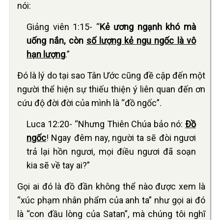
nói:
Giảng viên 1:15- “
Kẻ ương ngạnh khó mà
uống nắn, còn
số lượng kẻ ngu ngốc là vô
hạn lượng
.”
Đó là lý do tại sao Tân Ước cũng đề cập đến một
người thể hiện sự thiếu thiện ý liên quan đến ơn
cứu độ đời đời của mình là “đồ ngốc”.
Luca 12:20- “Nhưng Thiên Chúa bảo nó:
Ðồ
ngốc
! Ngay đêm nay, người ta sẽ đòi ngươi
trả lại hồn ngươi, mọi điều ngươi đã soạn
kia sẽ về tay ai?”
Gọi ai đó là đồ đần không thể nào được xem là
“xúc phạm nhân phẩm của anh ta” như gọi ai đó
là “con đầu lòng của Satan”, mà chúng tôi nghĩ