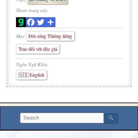
Share trang này
Mục
Đời sống Thiêng liêng
Trao đổi với độc giả
Ngôn Ngữ Khác
🇺🇸 English
🔍