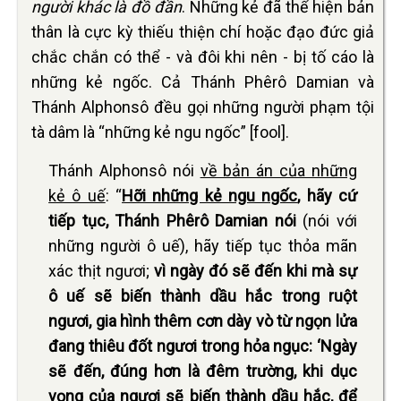
người khác là đồ
đần
. Những kẻ đã thể hiện bản
thân là cực kỳ thiếu thiện chí hoặc đạo đức giả
chắc chắn có thể - và đôi khi nên - bị tố cáo là
những kẻ ngốc. Cả Thánh Phêrô Damian và
Thánh Alphonsô đều gọi những người phạm tội
tà dâm là “những kẻ ngu ngốc” [fool].
Thánh Alphonsô nói
về bản án của những
kẻ ô uế
: “
Hỡi những kẻ ngu ngốc
, hãy cứ
tiếp tục, Thánh Phêrô Damian nói
(nói với
những người ô uế), hãy tiếp tục thỏa mãn
xác thịt ngươi;
vì ngày đó sẽ đến khi mà sự
ô uế sẽ biến thành dầu hắc trong ruột
ngươi, gia hình thêm cơn dày vò từ ngọn lửa
đang thiêu đốt ngươi trong hỏa ngục: ‘Ngày
sẽ đến, đúng hơn là đêm trường, khi dục
vọng của ngươi sẽ biến thành dầu hắc, để