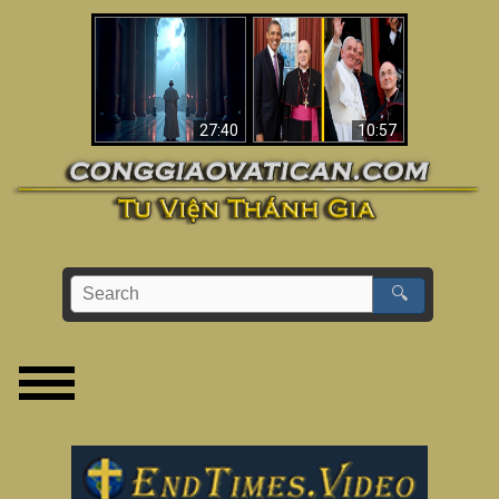
Về việc Phanxicô qua
Viganò nói Phanxicô
đời, việc đánh mất
là một “Giáo hoàng
đức tin & bức tranh
không Công giáo”
lớn hơn
(Phân tích)
27:40
10:57
🔍