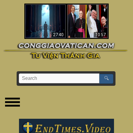
Về việc Phanxicô qua
Viganò nói Phanxicô
đời, việc đánh mất
là một “Giáo hoàng
đức tin & bức tranh
không Công giáo”
lớn hơn
(Phân tích)
27:40
10:57
🔍