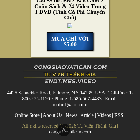
Gói $5.00 (EN): Bao Gồm 2
Cuốn Sách & 24 Video Trong
1 DVD (Tính Cả Phí Chuyên
Chở)
MUA CHỈ VỚI
$5.00
4425 Schneider Road, Fillmore, NY 14735, USA | Toll-Free: 1-
800-275-1126 • Phone: 1-585-567-4433 | Email:
mhfm1@aol.com
Online Store
|
About Us
|
News
|
Article
|
Videos
|
RSS
|
All rights reserved © -2026 Tu Viện Thánh Gia |
^
conggiaovatican.com