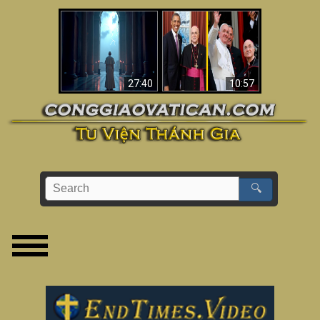
Về việc Phanxicô qua
Viganò nói Phanxicô
đời, việc đánh mất
là một “Giáo hoàng
đức tin & bức tranh
không Công giáo”
lớn hơn
(Phân tích)
27:40
10:57
🔍