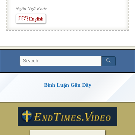
Ngôn Ngữ Khác
🇺🇸 English
🔍
Bình Luận Gần Đây