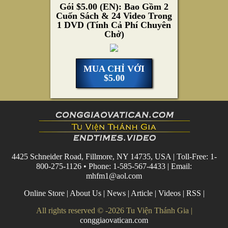
Gói $5.00 (EN): Bao Gồm 2
Cuốn Sách & 24 Video Trong
1 DVD (Tính Cả Phí Chuyên
Chở)
MUA CHỈ VỚI
$5.00
4425 Schneider Road, Fillmore, NY 14735, USA | Toll-Free: 1-
800-275-1126 • Phone: 1-585-567-4433 | Email:
mhfm1@aol.com
Online Store
|
About Us
|
News
|
Article
|
Videos
|
RSS
|
All rights reserved © -2026 Tu Viện Thánh Gia |
conggiaovatican.com