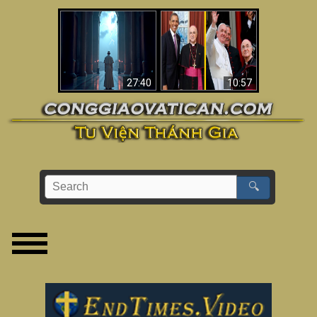
Về việc Phanxicô qua
Viganò nói Phanxicô
đời, việc đánh mất
là một “Giáo hoàng
đức tin & bức tranh
không Công giáo”
lớn hơn
(Phân tích)
27:40
10:57
🔍