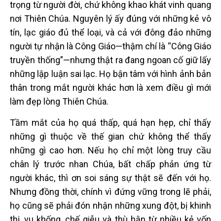
trọng từ người đời, chứ không khao khát vinh quang
nơi Thiên Chúa. Nguyên lý ấy đúng với những kẻ vô
tín, lạc giáo đủ thể loại, và cả với đông đảo những
người tự nhận là Công Giáo—thậm chí là “Công Giáo
truyền thống”—nhưng thật ra đang ngoan cố giữ lấy
những lập luận sai lạc. Họ bận tâm với hình ảnh bản
thân trong mắt người khác hơn là xem điều gì mới
làm đẹp lòng Thiên Chúa.
Tầm mắt của họ quá thấp, quá hạn hẹp, chỉ thấy
những gì thuộc về thế gian chứ không thể thấy
những gì cao hơn. Nếu họ chỉ một lòng truy cầu
chân lý trước nhan Chúa, bất chấp phản ứng từ
người khác, thì ơn soi sáng sự thật sẽ đến với họ.
Nhưng đồng thời, chính vì đứng vững trong lẽ phải,
họ cũng sẽ phải đón nhận những xung đột, bị khinh
thị, vu khống, chế giễu và thù hằn từ nhiều kẻ vốn