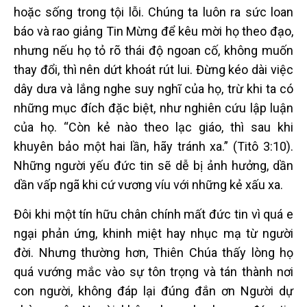
hoặc sống trong tội lỗi. Chúng ta luôn ra sức loan
báo và rao giảng Tin Mừng để kêu mời họ theo đạo,
nhưng nếu họ tỏ rõ thái độ ngoan cố, không muốn
thay đổi, thì nên dứt khoát rút lui. Đừng kéo dài việc
dây dưa và lắng nghe suy nghĩ của họ, trừ khi ta có
những mục đích đặc biệt, như nghiên cứu lập luận
của họ. “Còn kẻ nào theo lạc giáo, thì sau khi
khuyên bảo một hai lần, hãy tránh xa.” (Titô 3:10).
Những người yếu đức tin sẽ dễ bị ảnh hưởng, dần
dần vấp ngã khi cứ vương víu với những kẻ xấu xa.
Đôi khi một tín hữu chân chính mất đức tin vì quá e
ngại phản ứng, khinh miệt hay nhục mạ từ người
đời. Nhưng thường hơn, Thiên Chúa thấy lòng họ
quá vướng mắc vào sự tôn trọng và tán thành nơi
con người, không đáp lại đúng đắn ơn Người dự