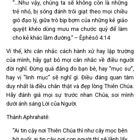
“…Như vậy, chúng ta sẽ không còn là những
trẻ nhỏ, bị sóng đánh trôi giạt theo mọi chiều
gió đạo lý, giữa trò bịp bợm của những kẻ giảo
quyệt khéo dùng mưu ma chước quỷ để làm
cho kẻ khác lầm đường.” – Êphêsô 4:14
Vì thế, khi cân nhắc cách hành xử hay lập trường
của mình, hãy gạt bỏ mọi cân nhắc về điều người
đời nghĩ. Đừng quá đắng đo bạn bè, hay “mục sư”,
hay vị “linh mục” sẽ nghĩ gì. Điều đáng quan tâm
duy nhất là điều chân thật và đẹp lòng Thiên Chúa.
Hãy đánh giá mọi sự trước nhan Chúa, soi mình
dưới ánh sáng Lời của Người.
Thánh Aphrahatê:
“Ai tin cậy nơi Thiên Chúa thì như cây mọc bên
bờ suối; ai tin cậy nơi con người thì sẽ lãnh lấy