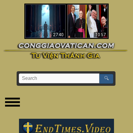
Về việc Phanxicô qua
Viganò nói Phanxicô
đời, việc đánh mất
là một “Giáo hoàng
đức tin & bức tranh
không Công giáo”
lớn hơn
(Phân tích)
27:40
10:57
🔍