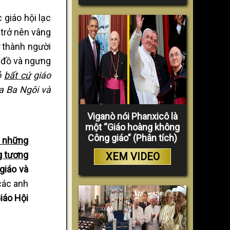
 giáo hội lạc
 trở nên vâng
ở thành người
o đồ và ngưng
ỏ
bất cứ
giáo
a Ba Ngôi và
Viganò nói Phanxicô là
một “Giáo hoàng không
Công giáo” (Phân tích)
ả những
ng tương
XEM VIDEO
 giáo và
 các anh
iáo Hội