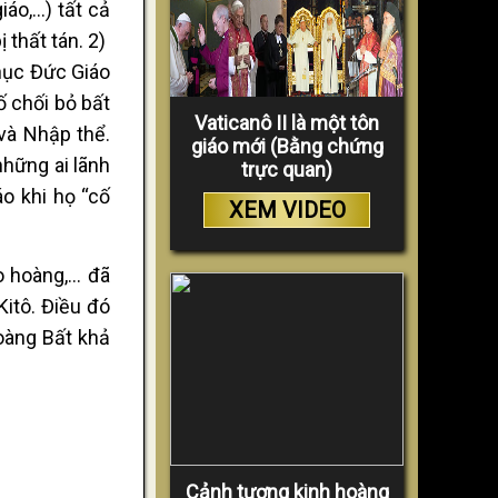
iáo,…) tất cả
 thất tán. 2)
phục Đức Giáo
ố chối bỏ bất
Vaticanô II là một tôn
 và Nhập thể.
giáo mới (Bằng chứng
những ai lãnh
trực quan)
áo khi họ “cố
XEM VIDEO
áo hoàng,… đã
Kitô. Điều đó
oàng Bất khả
Cảnh tượng kinh hoàng