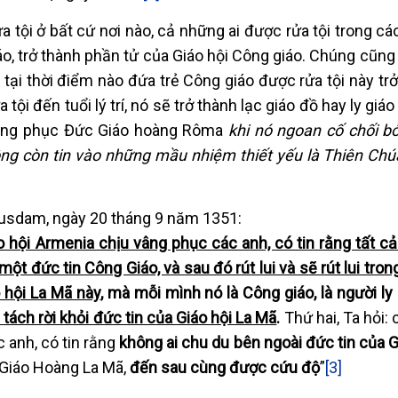
a tội ở bất cứ nơi nào, cả những ai được rửa tội trong các
iáo, trở thành phần tử của Giáo hội Công giáo. Chúng cũng
ại thời điểm nào đứa trẻ Công giáo được rửa tội này tr
ội đến tuổi lý trí, nó sẽ trở thành lạc giáo đồ hay ly giá
 vâng phục Đức Giáo hoàng Rôma
khi nó ngoan cố chối b
ng còn tin vào những mầu nhiệm thiết yếu là Thiên Chú
busdam, ngày 20 tháng 9 năm 1351:
o hội Armenia chịu vâng phục các anh, có tin rằng tất c
ột đức tin Công Giáo, và sau đó rút lui và sẽ rút lui tro
o hội La Mã này
, mà mỗi mình nó là Công giáo, là người ly
tách rời khỏi đức tin của Giáo hội La Mã
.
Thứ hai, Ta hỏi:
c anh, có tin rằng
không ai chu du bên ngoài đức tin của G
 Giáo Hoàng La Mã,
đến sau cùng được cứu độ
”
[3]