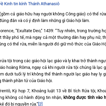
về Kinh tin kính Thánh Athanasiô
i (gồm cả giáo hữu hay người không Công giáo) có thể rửa
đúng đắn và có ý định làm những gì Giáo hội làm.
orence, “Exultate Deo,” 1439: “Tuy nhiên, trong trường h
t thầy phó tế, mà ngay cả một thường dân hay phụ nữ, t
ũng có thể rửa, miễn là người đó giữ mô thức của Giáo Hộ
ửa tội trong các giáo hội lạc giáo và ly khai trở thành ngư
áo hoàng Rôma, ngay cả khi người rửa tội chúng là lạc 
em dưới tuổi lý trí không thể thành người lạc giáo hay ly g
g thành phần tử của Giáo hội.
rentô, Kỳ họp 7, Khoảng luật 13 về Bí tích Rửa tội, Kho
úng không có hành động tin nhận,
không được tính vào h
kẻ đó bị nguyền rủa.”
[2]