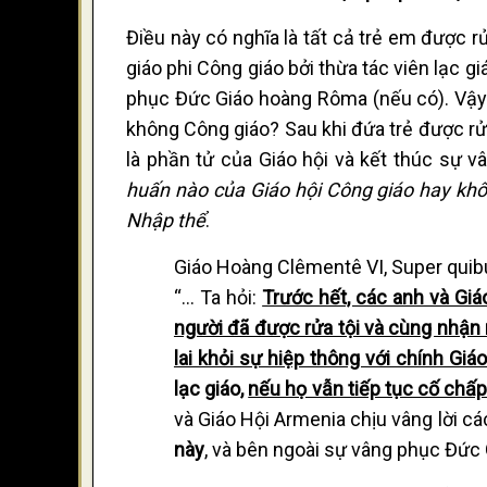
Điều này có nghĩa là tất cả trẻ em được rử
giáo phi Công giáo bởi thừa tác viên lạc g
phục Đức Giáo hoàng Rôma (nếu có). Vậy t
không Công giáo? Sau khi đứa trẻ được rửa t
là phần tử của Giáo hội và kết thúc sự
huấn nào của Giáo hội Công giáo hay khô
Nhập thể
.
Giáo Hoàng Clêmentê VI, Super qui
“… Ta hỏi:
Trước hết, các anh và Giá
người đã được rửa tội và cùng nhận m
lai khỏi sự hiệp thông với chính Giá
lạc giáo,
nếu họ vẫn tiếp tục cố chấp 
và Giáo Hội Armenia chịu vâng lời cá
này
, và bên ngoài sự vâng phục Đức