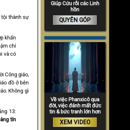
Giúp Cứu rỗi các Linh
hồn
 tội thành sự
QUYÊN GÓP
ợp khẩn
hậm chí
i và có
ời Công giáo,
giáo đồ ở bên
iáo. Không gì
Về việc Phanxicô qua
đời, việc đánh mất đức
ảng 13:
tin & bức tranh lớn hơn
àng tín
XEM VIDEO