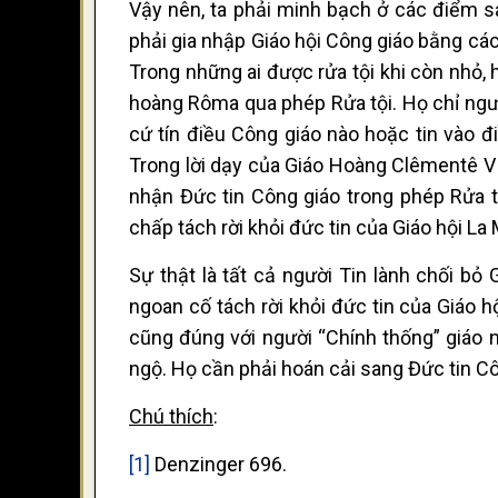
Vậy nên, ta phải minh bạch ở các điểm sau
phải gia nhập Giáo hội Công giáo bằng cách
Trong những ai được rửa tội khi còn nhỏ, 
hoàng Rôma qua phép Rửa tội. Họ chỉ ngưn
cứ tín điều Công giáo nào hoặc tin vào đ
Trong lời dạy của Giáo Hoàng Clêmentê VI 
nhận Đức tin Công giáo trong phép Rửa tộ
chấp tách rời khỏi đức tin của Giáo hội La
Sự thật là tất cả người Tin lành chối bỏ 
ngoan cố tách rời khỏi đức tin của Giáo h
cũng đúng với người “Chính thống” giáo 
ngộ. Họ cần phải hoán cải sang Đức tin C
Chú thích
:
[1]
Denzinger 696.