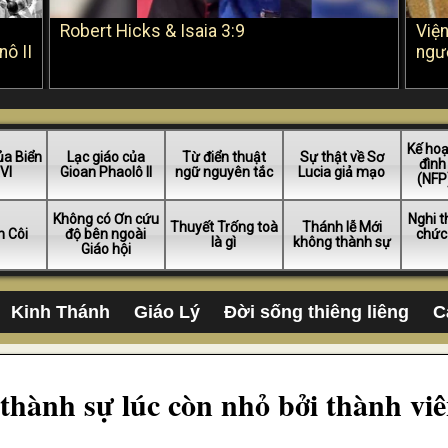
Robert Hicks & Isaia 3:9
Viện
nô II
ngườ
Kế hoạ
ủa Biển
Lạc giáo của
Từ điển thuật
Sự thật về Sơ
đình
VI
Gioan Phaolô II
ngữ nguyên tắc
Lucia giả mạo
(NFP)
Không có Ơn cứu
Nghi t
Thuyết Trống toà
Thánh lễ Mới
n Côi
độ bên ngoài
chức
là gì
không thành sự
Giáo hội
Kinh Thánh
Giáo Lý
Đời sống thiêng liêng
C
thành sự lúc còn nhỏ bởi thành viê