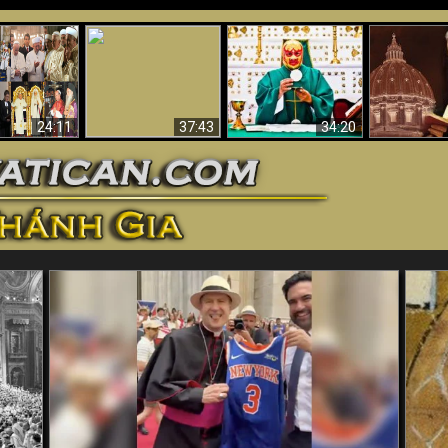
Tại sao Thánh lễ Mới
II là một tôn
Cảnh tượng kinh
Padre Pio: “
và Nghi thức Truyền
mới (Bằng
hoàng trong Hỏa
“đến và cai
chức Mới là không
trực quan)
ngục
Giáo hội
thành sự
24:11
37:43
34:20