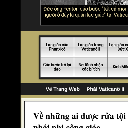
Đức ông Fenton cáo buộc “tất cả mọi
người ở đây là quân lạc giáo” tại Vatica
Lạc giáo của
Lạc giáo trong
Lạc giáo c
Phanxicô
Vaticanô II
Đức X
Các bước trở lại
Nơi lãnh nhận
Kinh Mâ
đạo
các bí tích
Về Trang Web
Phái Vaticanô II
Về những ai được rửa tội 
phái phi công giáo