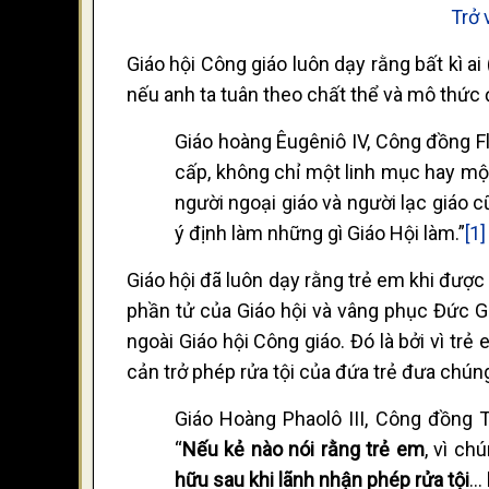
Trở 
Giáo hội Công giáo luôn dạy rằng bất kì a
nếu anh ta tuân theo chất thể và mô thức 
Giáo hoàng Êugêniô IV, Công đồng Fl
cấp, không chỉ một linh mục hay mộ
người ngoại giáo và người lạc giáo c
ý định làm những gì Giáo Hội làm.”
[1]
Giáo hội đã luôn dạy rằng trẻ em khi được r
phần tử của Giáo hội và vâng phục Đức Gi
ngoài Giáo hội Công giáo. Đó là bởi vì trẻ 
cản trở phép rửa tội của đứa trẻ đưa chún
Giáo Hoàng Phaolô III, Công đồng T
“
Nếu kẻ nào nói rằng trẻ em
, vì ch
hữu sau khi lãnh nhận phép rửa tội
… 