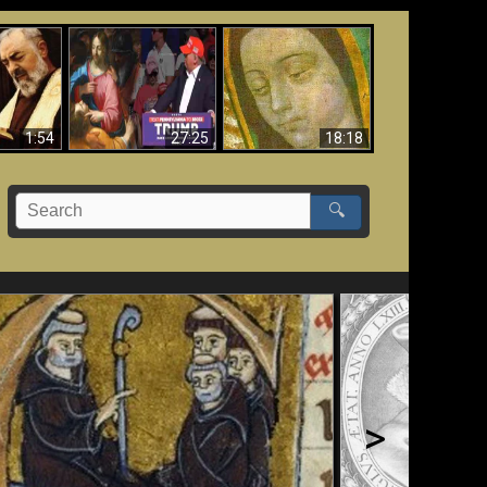
Tại sao Thiên Chúa
Satan” sẽ
cứu ông Trump - Dấu
Bức tranh Đức Mẹ
 trị một
hiệu Kinh thánh đáng
Guadalupe mầu
 giả”
báo động cho nước
nhiệm
Mỹ
1:54
27:25
18:18
🔍
>