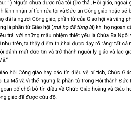
: 1) Người chưa được rửa tội (Do thái, Hồi giáo, ngoại g
 lãnh nhận bí tích rửa tội và Đức tin Công giáo hoặc sẽ bị
họ đã là người Công giáo, phần tử của Giáo hội và vâng 
g là phần tử Giáo hội (
mà họ đã từng là
) khi họ ngoan c
iều trái với những mầu nhiệm thiết yếu là Chúa Ba Ngôi
như trên, ta thấy điểm thứ hai được dạy rõ ràng: tất cả 
i đánh mất đức tin và trở thành người ly giáo và lạc gi
 Mã.”
Giáo hội Công giáo hay các tín điều về bí tích, Chức Gi
ội La Mã và vì thế ngưng là phần tử trong Hội thánh Đức 
ngoan cố chối bỏ tín điều về Chức Giáo hoàng và Giáo h
ông giáo để được cứu độ.