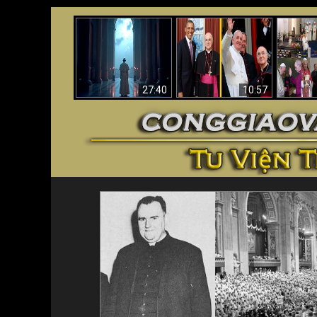
Về việc Phanxicô qua
Viganò nói Phanxicô
Vaticanô 
đời, việc đánh mất
là một “Giáo hoàng
giáo 
đức tin & bức tranh
không Công giáo”
chứng 
lớn hơn
(Phân tích)
27:40
10:57
<