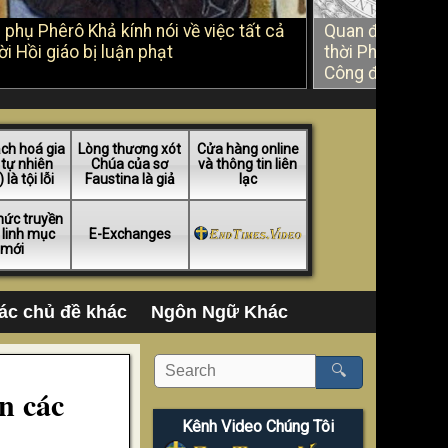
 phụ Phêrô Khả kính nói về việc tất cả
Quan điểm của 
i Hồi giáo bị luận phạt
thời Phản Cải cá
Công đồng Vatic
ch hoá gia
Lòng thương xót
Cửa hàng online
 tự nhiên
Chúa của sơ
và thông tin liên
 là tội lỗi
Faustina là giả
lạc
hức truyền
 linh mục
E-Exchanges
mới
ác chủ đề khác
Ngôn Ngữ Khác
🔍
n các
Kênh Video Chúng Tôi