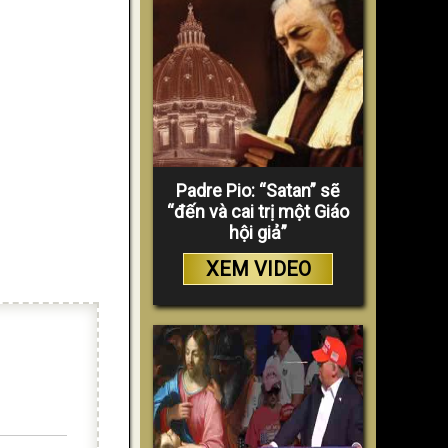
Padre Pio: “Satan” sẽ
“đến và cai trị một Giáo
hội giả”
XEM VIDEO